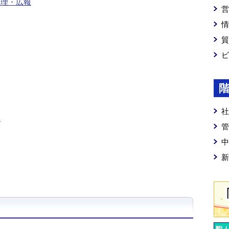
管理・広報
営
情
貿
ビ
社
理
管
中
新