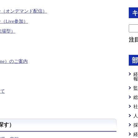
ー（オンデマンド配信）
（Live参加）
来場型）
注
MMOne）のご案内
経
報
監
って
総
社
人
探す）
採
経